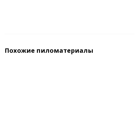
Похожие пиломатериалы
Блок
Доска
Планкен из
Полов
хаус 45x245x3000
клееная
ели и
доска 