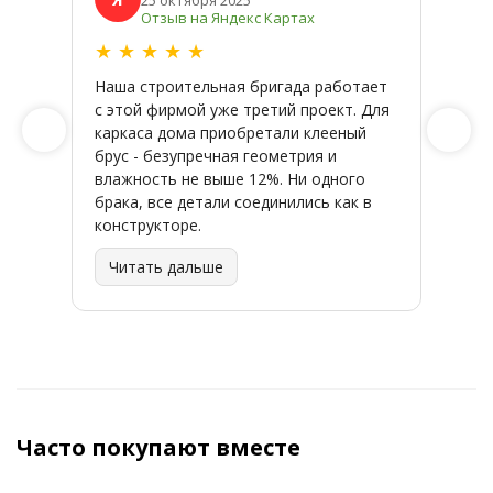
25 октября 2025
Отзыв на Яндекс Картах
★
★
★
★
★
★
★
Наша строительная бригада работает
Широк
с этой фирмой уже третий проект. Для
качес
каркаса дома приобретали клееный
заказ
брус - безупречная геометрия и
влажность не выше 12%. Ни одного
брака, все детали соединились как в
конструкторе.
Читать дальше
Часто покупают вместе