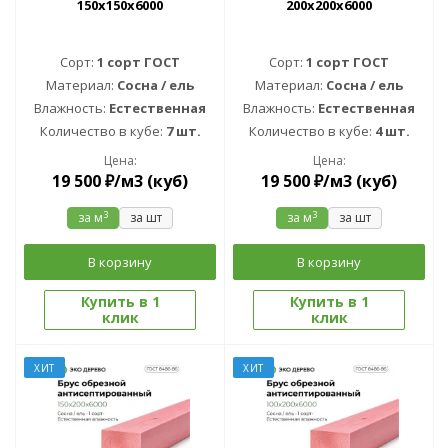
150x150x6000
200х200х6000
Сорт:
1 сорт ГОСТ
Сорт:
1 сорт ГОСТ
Материал:
Сосна / ель
Материал:
Сосна / ель
Влажность:
Естественная
Влажность:
Естественная
Количество в кубе:
7 шт.
Количество в кубе:
4 шт.
Цена:
Цена:
19 500
₽
/м3 (куб)
19 500
₽
/м3 (куб)
3
3
за м
за шт
за м
за шт
В корзину
В корзину
Купить в 1
Купить в 1
клик
клик
ХИТ
ХИТ