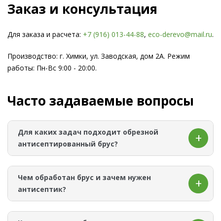
Заказ и консультация
Для заказа и расчета:
+7 (916) 013-44-88
,
eco-derevo@mail.ru
.
Производство: г. Химки, ул. Заводская, дом 2А. Режим
работы: Пн-Вс 9:00 - 20:00.
Часто задаваемые вопросы
Для каких задач подходит обрезной
антисептированный брус?
Обрезной антисептированный брус в этом разделе
подходит для строительства и наружных работ:
Чем обработан брус и зачем нужен
каркас, обвязка, стойки, лаги, элементы уличных
антисептик?
конструкций. Мы обрабатываем брус антисептиком
Неомид и держим ходовые размеры в наличии.
На странице указано, что брус обрабатывается
Если вы скажете, что именно собираете и какой шаг
антисептиком Неомид. Такой материал выбирают,