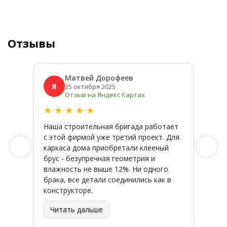
Отзывы
Матвей Дорофеев
Я
Я
25 октября 2025
Отзыв на Яндекс Картах
★
★
★
★
★
★
★
Наша строительная бригада работает
Широк
с этой фирмой уже третий проект. Для
качес
каркаса дома приобретали клееный
заказ
брус - безупречная геометрия и
влажность не выше 12%. Ни одного
брака, все детали соединились как в
конструкторе.
Читать дальше