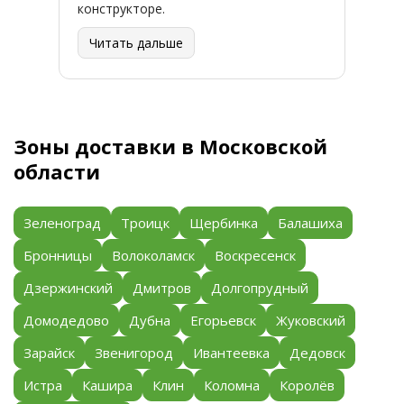
конструкторе.
Читать дальше
Зоны доставки в Московской
области
Зеленоград
Троицк
Щербинка
Балашиха
Бронницы
Волоколамск
Воскресенск
Дзержинский
Дмитров
Долгопрудный
Домодедово
Дубна
Егорьевск
Жуковский
Зарайск
Звенигород
Ивантеевка
Дедовск
Истра
Кашира
Клин
Коломна
Королёв