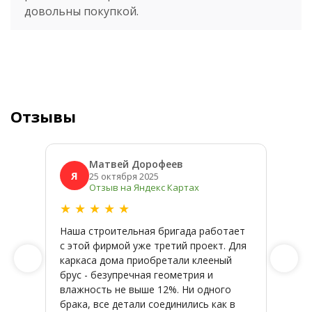
довольны покупкой.
Отзывы
Матвей Дорофеев
Я
Я
25 октября 2025
Отзыв на Яндекс Картах
★
★
★
★
★
★
★
Наша строительная бригада работает
Широк
с этой фирмой уже третий проект. Для
качес
каркаса дома приобретали клееный
заказ
брус - безупречная геометрия и
влажность не выше 12%. Ни одного
брака, все детали соединились как в