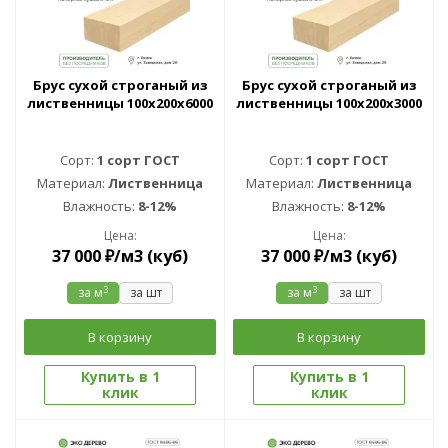
Брус сухой строганый из
Брус сухой строганый из
лиственницы 100х200х6000
лиственницы 100х200х3000
Сорт:
1 сорт ГОСТ
Сорт:
1 сорт ГОСТ
Материал:
Лиственница
Материал:
Лиственница
Влажность:
8-12%
Влажность:
8-12%
Цена:
Цена:
37 000
₽
/м3 (куб)
37 000
₽
/м3 (куб)
3
3
за м
за шт
за м
за шт
В корзину
В корзину
Купить в 1
Купить в 1
клик
клик