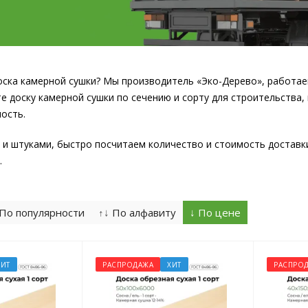
оска камерной сушки? Мы производитель «Эко-Дерево», работае
е доску камерной сушки по сечению и сорту для строительства,
ость.
и штуками, быстро посчитаем количество и стоимость доставки
.
По популярности
↑↓
По алфавиту
↓
По цене
ХИТ
РАСПРОДАЖА
ХИТ
РАСПРО