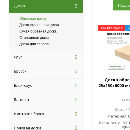
Подро
Доска
Обрезная доска
Доска строганная сухая
РАСПРОДАЖА
Сухая обрезная доска
Строганная доска
Доска для забора
Брус
Брусок
Доска обре
Блок-хаус
25х150х6000 м
Вагонка
В на
Сорт:
- 
Имитация бруса
Материал:
С
Влажность:
- 12
суш
Половая доска