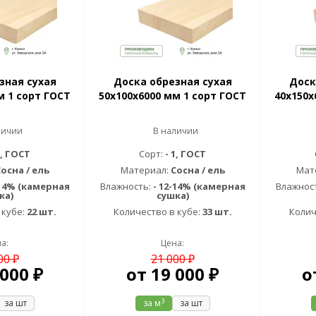
зная сухая
Доска обрезная сухая
Доск
м 1 сорт ГОСТ
50х100х6000 мм 1 сорт ГОСТ
40х150х
личии
В наличии
1, ГОСТ
Сорт:
- 1, ГОСТ
осна / ель
Материал:
Сосна / ель
Мат
-14% (камерная
Влажность:
- 12-14% (камерная
Влажнос
ка)
сушка)
 кубе:
22 шт.
Количество в кубе:
33 шт.
Колич
а:
Цена:
00 ₽
21 000 ₽
 000 ₽
от
19 000 ₽
о
3
за шт
за м
за шт