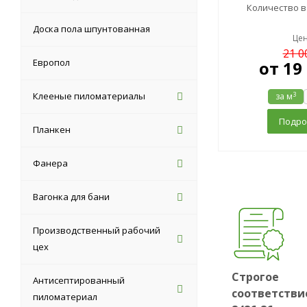
Количество в
Доска пола шпунтованная
Цен
21 0
Европол
от
19
3
Клееные пиломатериалы
за м
Подро
Планкен
Фанера
Вагонка для бани
Производственный рабочий
цех
Строгое
Антисептированный
соответстви
пиломатериал