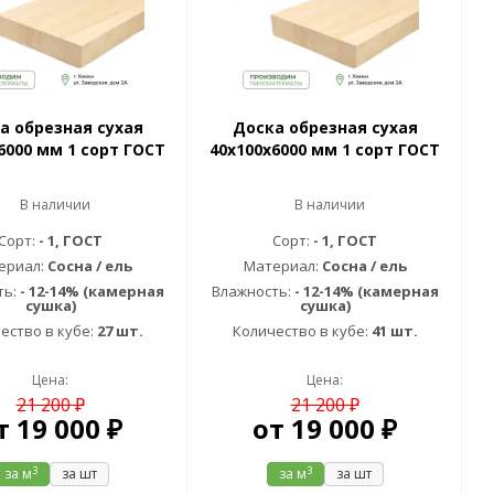
а обрезная сухая
Доска обрезная сухая
6000 мм 1 сорт ГОСТ
40х100х6000 мм 1 сорт ГОСТ
В наличии
В наличии
Сорт:
- 1, ГОСТ
Сорт:
- 1, ГОСТ
ериал:
Сосна / ель
Материал:
Сосна / ель
ть:
- 12-14% (камерная
Влажность:
- 12-14% (камерная
сушка)
сушка)
ество в кубе:
27 шт.
Количество в кубе:
41 шт.
Цена:
Цена:
21 200 ₽
21 200 ₽
т
19 000 ₽
от
19 000 ₽
3
3
за м
за шт
за м
за шт