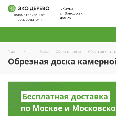
г. Химки,
ул. Заводская,
Пиломатериалы от
дом 2А
производителя
Главная
-
Каталог
-
Доска
-
Обрезная доска
-
Обрезная доска 
Обрезная доска камерно
Бесплатная доставка
по Москве и Московско