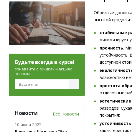
Обрезные доски к
высокой продольно
стабильные р
минимизирует у
прочность
. М
устойчивость. 
Будьте всегда в курсе!
доступной стои
Узнавайте о скидках и акциях
экологичност
первым
влажностью нет
простота обр
отделочные раб
эстетические
разводов. Суха
Новости
Все новости
покрытия;
устойчивость
10 июня 2025
характеристик 
Внимание! Компания "Эко