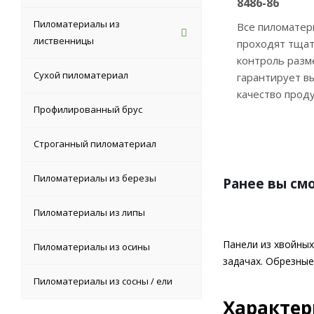
8486-86
Пиломатериалы из
Все пиломате
лиственницы
проходят тща
контроль разм
Сухой пиломатериал
гарантирует в
качество прод
Профилированный брус
Строганный пиломатериал
Пиломатериалы из березы
Ранее вы см
Пиломатериалы из липы
Панели из хвойны
Пиломатериалы из осины
задачах. Обрезные
Пиломатериалы из сосны / ели
Характе