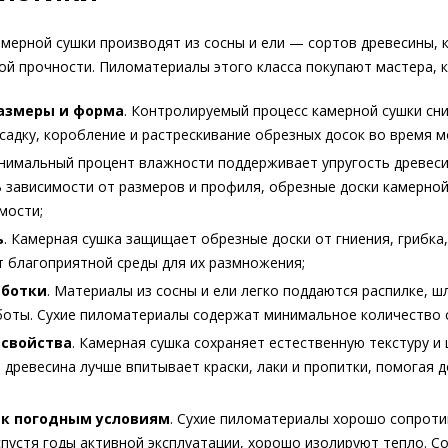
амерной сушки производят из сосны и ели — сортов древесины,
й прочности. Пиломатериалы этого класса покупают мастера, 
азмеры и форма
. Контролируемый процесс камерной сушки сни
садку, коробление и растрескивание обрезных досок во время м
инимальный процент влажности поддерживает упругость древес
В зависимости от размеров и профиля, обрезные доски камерной
мости;
ь
. Камерная сушка защищает обрезные доски от гниения, грибка,
 благоприятной среды для их размножения;
аботки
. Материалы из сосны и ели легко поддаются распилке, ш
оты. Сухие пиломатериалы содержат минимальное количество с
 свойства
. Камерная сушка сохраняет естественную текстуру и
я древесина лучше впитывает краски, лаки и пропитки, помогая
 к погодным условиям
. Сухие пиломатериалы хорошо сопроти
спустя годы активной эксплуатации, хорошо изолируют тепло. Со