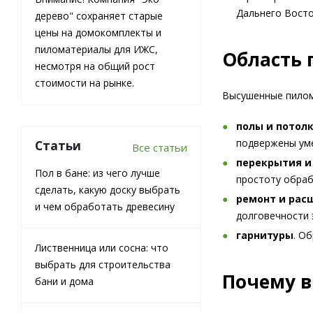
Дальнего Восто
дерево" сохраняет старые
цены на домокомплекты и
пиломатериалы для ИЖС,
Область 
несмотря на общий рост
стоимости на рынке.
Высушенные пилом
полы
и потол
подвержены уме
Статьи
Все статьи
перекрытия и
Пол в бане: из чего лучше
простоту обраб
сделать, какую доску выбрать
ремонт и рас
и чем обработать древесину
долговечности 
гарнитуры
. О
Лиственница или сосна: что
выбрать для строительства
Почему в
бани и дома