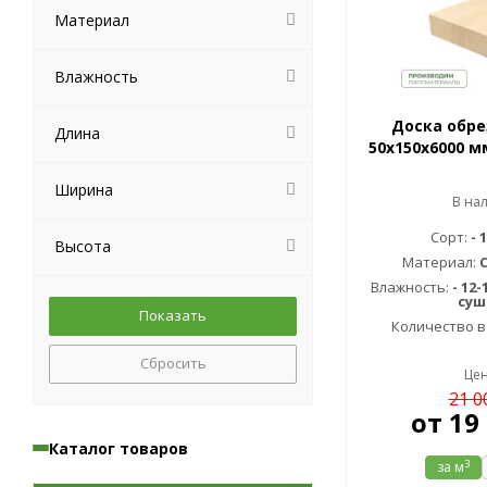
Материал
Влажность
Доска обре
Длина
50х150х6000 м
Ширина
В на
Сорт:
- 
Высота
Материал:
С
Влажность:
- 12
суш
Количество в
Сбросить
Цен
21 0
от
19
Каталог товаров
3
за м