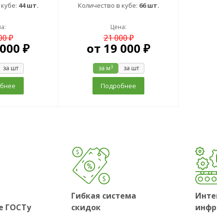
 кубе:
44 шт.
Количество в кубе:
66 шт.
а:
Цена:
00 ₽
21 000 ₽
 000 ₽
от
19 000 ₽
3
за шт
за м
за шт
бнее
Подробнее
Гибкая система
Инте
е ГОСТу
скидок
инфр