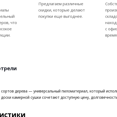
Предлагаем различные
Собст
риалы
скидки, которые делают
произ
тельный
покупки еще выгоднее.
склад
еров, что
наход
ысокое
с офи
укции.
время
отрели
х сортов дерева — универсальный пиломатериал, который испол
 доски камерной сушки сочетают доступную цену, долговечност
ристики