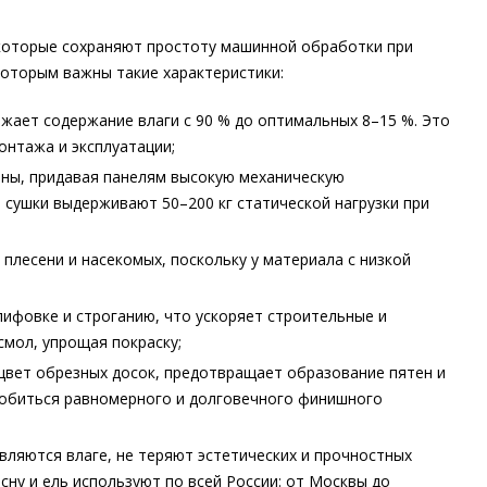
 которые сохраняют простоту машинной обработки при
которым важны такие характеристики:
жает содержание влаги с 90 % до оптимальных 8–15 %. Это
онтажа и эксплуатации;
ины, придавая панелям высокую механическую
 сушки выдерживают 50–200 кг статической нагрузки при
 плесени и насекомых, поскольку у материала с низкой
лифовке и строганию, что ускоряет строительные и
мол, упрощая покраску;
 цвет обрезных досок, предотвращает образование пятен и
 добиться равномерного и долговечного финишного
вляются влаге, не теряют эстетических и прочностных
сну и ель используют по всей России: от Москвы до