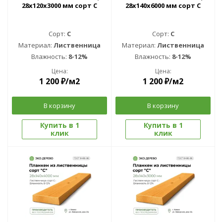
28x120x3000 мм сорт С
28x140x6000 мм сорт С
Сорт:
C
Сорт:
C
Материал:
Лиственница
Материал:
Лиственница
Влажность:
8-12%
Влажность:
8-12%
Цена:
Цена:
1 200
₽
/м2
1 200
₽
/м2
В корзину
В корзину
Купить в 1
Купить в 1
клик
клик