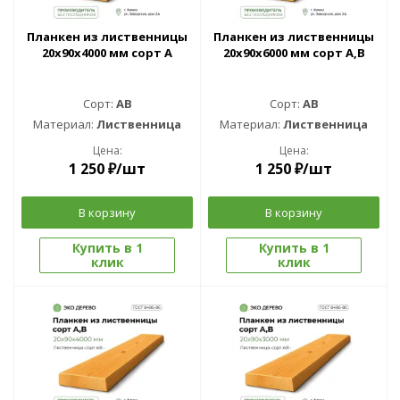
Планкен из лиственницы
Планкен из лиственницы
20x90x4000 мм сорт A
20x90x6000 мм сорт A,B
Сорт:
AB
Сорт:
AB
Материал:
Лиственница
Материал:
Лиственница
Цена:
Цена:
1 250
₽
/шт
1 250
₽
/шт
В корзину
В корзину
Купить в 1
Купить в 1
клик
клик