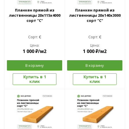
Планкен прямой из
Планкен прямой из
лиственницы 20x115х4000
лиственницы 20x140х3000
сорт "С"
сорт "С"
Сорт:
C
Сорт:
C
Цена:
Цена:
1 000
₽
/м2
1 000
₽
/м2
В корзину
В корзину
Купить в 1
Купить в 1
клик
клик