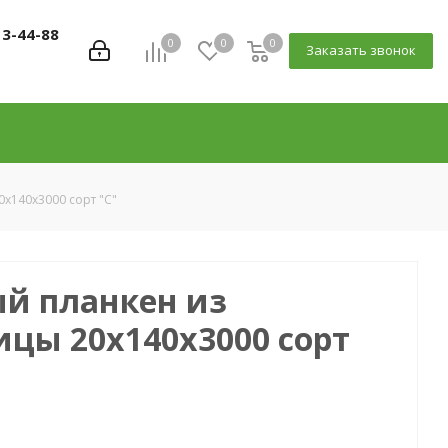
13-44-88
0
0
0
Заказать звонок
x140х3000 сорт "С"
й планкен из
цы 20x140х3000 сорт