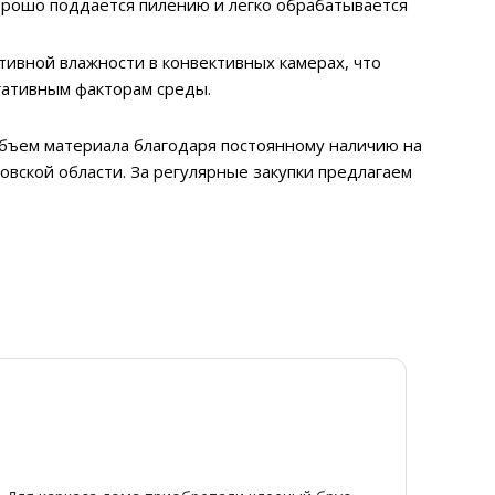
орошо поддается пилению и легко обрабатывается
тивной влажности в конвективных камерах, что
гативным факторам среды.
 объем материала благодаря постоянному наличию на
овской области. За регулярные закупки предлагаем
Ди
Я
20
От
★
★