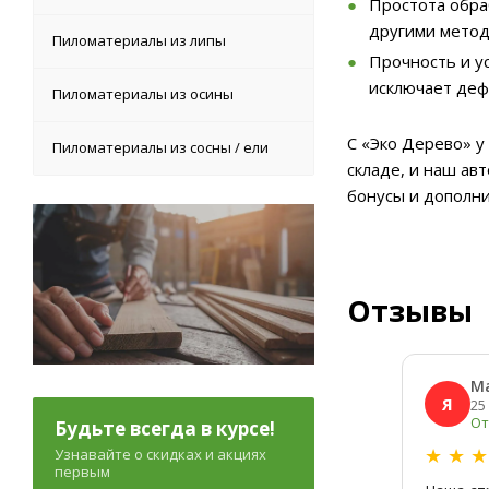
Простота обра
другими метод
Пиломатериалы из липы
Прочность и у
исключает деф
Пиломатериалы из осины
С «Эко Дерево» у
Пиломатериалы из сосны / ели
складе, и наш ав
бонусы и дополн
Отзывы
М
Я
25
От
Будьте всегда в курсе!
★
★
Узнавайте о скидках и акциях
первым