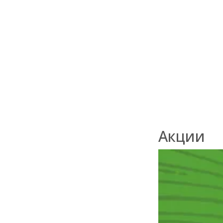
сорт "Прима"
В наличии
2 100
₽
/м2
Акции