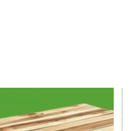
сорт
сорт "А"
Прима
"Экстра"
В наличии
В наличии
В наличии
2 500
₽
/м2
1 800
₽
/м2
2 100
₽
/м2