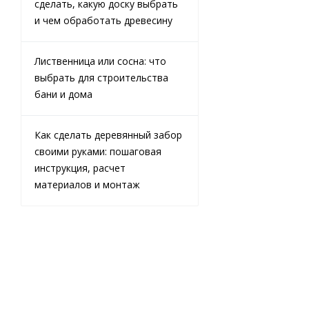
сделать, какую доску выбрать
и чем обработать древесину
Лиственница или сосна: что
выбрать для строительства
бани и дома
Доска
обрезная из
Как сделать деревянный забор
лиственницы
своими руками: пошаговая
25х150х6000
инструкция, расчет
мм 1 сорт
материалов и монтаж
ГОСТ
В наличии
29 000
₽
/
м3 (куб)