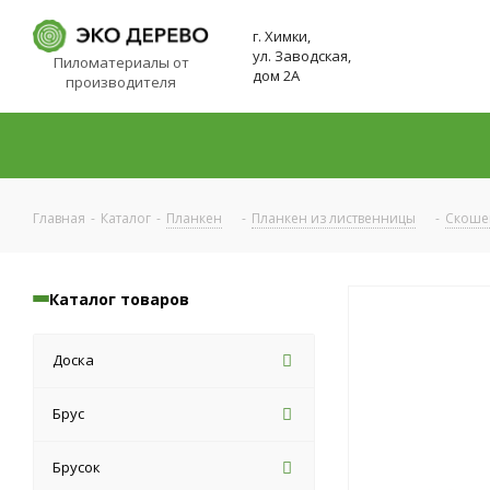
г. Химки,
ул. Заводская,
Пиломатериалы от
дом 2А
производителя
Главная
-
Каталог
-
Планкен
-
Планкен из лиственницы
-
Скоше
Каталог товаров
Доска
Брус
Брусок