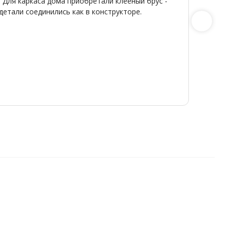
 Для каркаса дома приобретали клееный брус -
Широкий
детали соединились как в конструкторе.