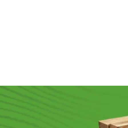
сорт "А"
сорт "В"
сорт "С"
В наличии
В наличии
В наличии
1 800
₽
/м2
1 400
₽
/м2
1 000
₽
/м2