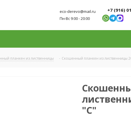
+7 (916) 0
eco-derevo@mail.ru
Пн-Вс 9:00 - 20:00
нный планкен из лиственницы
-
Скошенный планкен из лиственницы 20
Скошенны
лиственни
"С"