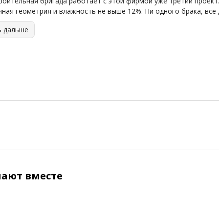
роительная бригада работает с этой фирмой уже третий проект.
чная геометрия и влажность не выше 12%. Ни одного брака, все 
ь дальше
пают вместе
ХИТ
ХИТ
ХИТ