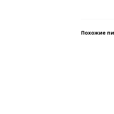
Похожие п
Скошенный
планкен из
лиственницы
20x115х3000