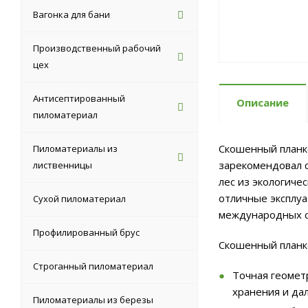
Вагонка для бани
Производственный рабочий
цех
Антисептированный
Описание
пиломатериал
Скошенный планке
Пиломатериалы из
зарекомендовал с
лиственницы
лес из экологиче
отличные эксплуа
Сухой пиломатериал
международных с
Профилированный брус
Скошенный планке
Строганный пиломатериал
Точная геомет
хранения и да
Пиломатериалы из березы