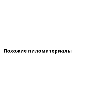
м3 (куб)
м3 (куб)
м3 (куб)
м3 (ку
Похожие пиломатериалы