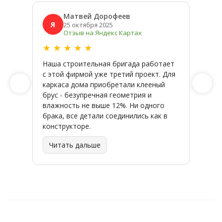
Матвей Дорофеев
Я
Я
25 октября 2025
Отзыв на Яндекс Картах
★
★
★
★
★
★
★
Наша строительная бригада работает
Широк
с этой фирмой уже третий проект. Для
качес
каркаса дома приобретали клееный
заказ
брус - безупречная геометрия и
влажность не выше 12%. Ни одного
брака, все детали соединились как в
конструкторе.
Читать дальше