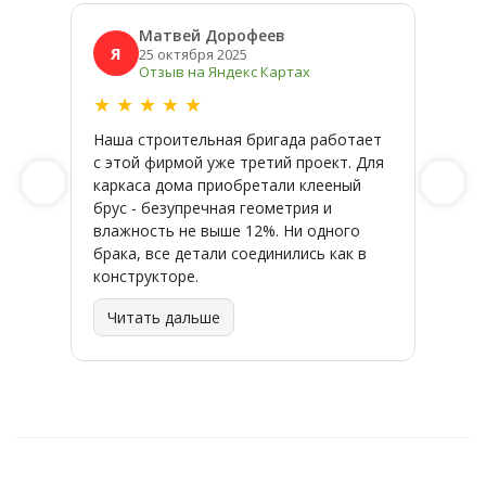
Матвей Дорофеев
Я
Я
25 октября 2025
Отзыв на Яндекс Картах
★
★
★
★
★
★
★
Наша строительная бригада работает
Широк
с этой фирмой уже третий проект. Для
качес
каркаса дома приобретали клееный
заказ
брус - безупречная геометрия и
влажность не выше 12%. Ни одного
брака, все детали соединились как в
конструкторе.
Читать дальше