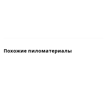
м3 (куб)
м3 (куб)
м3 (куб)
м3 (ку
Похожие пиломатериалы