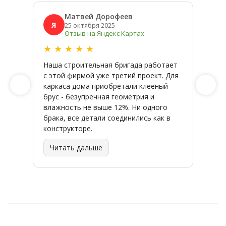
Матвей Дорофеев
Я
Я
25 октября 2025
Отзыв на Яндекс Картах
★
★
★
★
★
★
★
Наша строительная бригада работает
Широк
с этой фирмой уже третий проект. Для
качес
каркаса дома приобретали клееный
заказ
брус - безупречная геометрия и
влажность не выше 12%. Ни одного
брака, все детали соединились как в
конструкторе.
Читать дальше