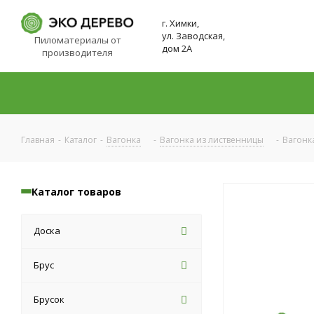
г. Химки,
ул. Заводская,
Пиломатериалы от
дом 2А
производителя
Главная
-
Каталог
-
Вагонка
-
Вагонка из лиственницы
-
Вагонк
Каталог товаров
Доска
Брус
Брусок