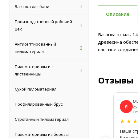
Вагонка для бани
Описание
Производственный рабочий
цех
Вагонка штиль 14
древесина обеспе
Антисептированный
плотное соединен
пиломатериал
Пиломатериалы из
лиственницы
Отзывы
Сухой пиломатериал
М
Профилированный брус
Я
25
От
Строганный пиломатериал
★
★
Наша ст
Пиломатериалы из березы
безупре