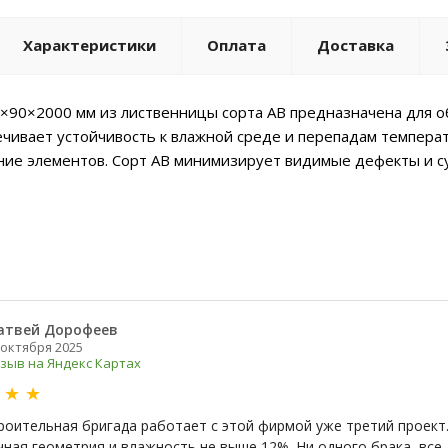
Характеристики
Оплата
Доставка
×90×2000 мм из лиственницы сорта АВ предназначена для об
чивает устойчивость к влажной среде и перепадам темпера
ие элементов. Сорт АВ минимизирует видимые дефекты и су
атвей Дорофеев
 октября 2025
зыв на Яндекс Картах
★
★
★
роительная бригада работает с этой фирмой уже третий проект.
чная геометрия и влажность не выше 12%. Ни одного брака, все 