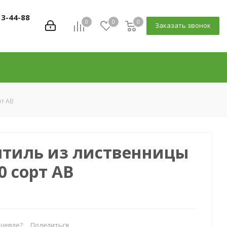
13-44-88
0
0
0
Заказать звонок
рт АВ
штиль из лиственницы
0 сорт АВ
шевле?
Поделиться