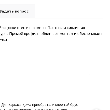
Задать вопрос
лицовки стен и потолков. Плотная и смолистая
туры. Прямой профиль облегчает монтаж и обеспечивает
чки.
Ди
Я
20
От
★
★
 Для каркаса дома приобретали клееный брус -
Широкий
детали соединились как в конструкторе.