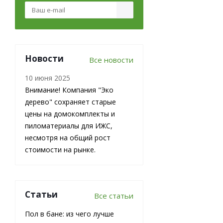
Новости
Все новости
Доска
10 июня 2025
обрезная из
Внимание! Компания "Эко
лиственницы
дерево" сохраняет старые
25х150х6000
мм 1 сорт
цены на домокомплекты и
ГОСТ
пиломатериалы для ИЖС,
несмотря на общий рост
В наличии
стоимости на рынке.
29 000
₽
/
м3 (куб)
Статьи
Все статьи
Пол в бане: из чего лучше