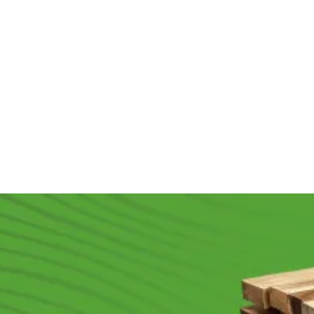
Прима
В наличии
В наличии
В наличии
580
₽
/м2
1 250
₽
/шт
1 600
₽
/м2