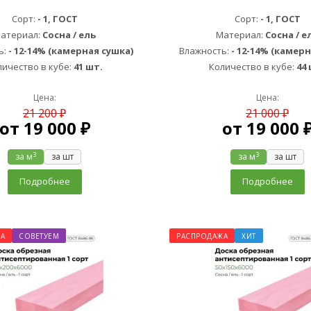
Сорт:
- 1, ГОСТ
Сорт:
- 1, ГОСТ
атериал:
Сосна / ель
Материал:
Сосна / е
ь:
- 12-14% (камерная сушка)
Влажность:
- 12-14% (камерн
личество в кубе:
41 шт.
Количество в кубе:
44 
Цена:
Цена:
21 200 ₽
21 000 ₽
от
19 000 ₽
от
19 000 
3
3
за м
за шт
за м
за шт
Подробнее
Подробнее
А
СОВЕТУЕМ
РАСПРОДАЖА
ХИТ