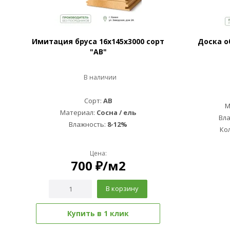
Имитация бруса 16x145x3000 сорт
Доска о
"AB"
В наличии
Сорт:
AB
М
Материал:
Сосна / ель
Вл
Влажность:
8-12%
Ко
Цена:
700
₽
/м2
В корзину
Купить в 1 клик