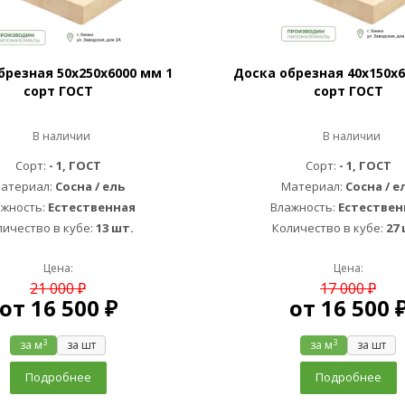
брезная 50х250х6000 мм 1
Доска обрезная 40х150х6
сорт ГОСТ
сорт ГОСТ
В наличии
В наличии
Сорт:
- 1, ГОСТ
Сорт:
- 1, ГОСТ
атериал:
Сосна / ель
Материал:
Сосна / е
ажность:
Естественная
Влажность:
Естествен
личество в кубе:
13 шт.
Количество в кубе:
27 
Цена:
Цена:
21 000 ₽
17 000 ₽
от
16 500 ₽
от
16 500 
3
3
за м
за шт
за м
за шт
Подробнее
Подробнее