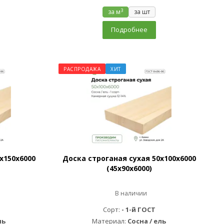
3
за м
за шт
Подробнее
РАСПРОДАЖА
ХИТ
х150х6000
Доска строганая сухая 50х100х6000
(45х90х6000)
В наличии
Сорт:
- 1-й ГОСТ
ль
Материал:
Сосна / ель