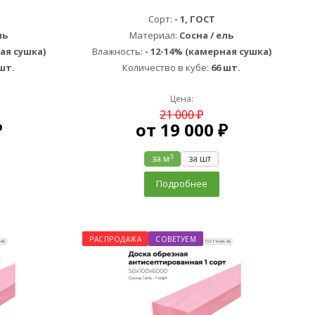
Сорт:
- 1, ГОСТ
ль
Материал:
Сосна / ель
ая сушка)
Влажность:
- 12-14% (камерная сушка)
шт.
Количество в кубе:
66 шт.
Цена:
21 000 ₽
₽
от
19 000 ₽
3
за м
за шт
Подробнее
РАСПРОДАЖА
СОВЕТУЕМ