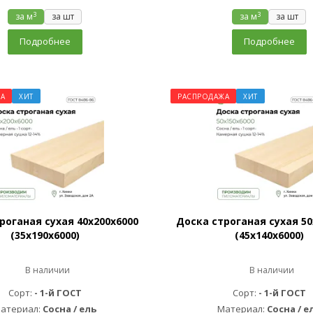
3
3
за м
за шт
за м
за шт
Подробнее
Подробнее
А
ХИТ
РАСПРОДАЖА
ХИТ
роганая сухая 40х200х6000
Доска строганая сухая 50
(35х190х6000)
(45х140х6000)
В наличии
В наличии
Сорт:
- 1-й ГОСТ
Сорт:
- 1-й ГОСТ
атериал:
Сосна / ель
Материал:
Сосна / е