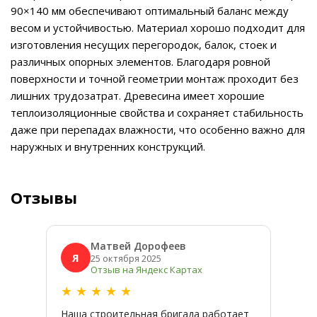
90×140 мм обеспечивают оптимальный баланс между
весом и устойчивостью. Материал хорошо подходит для
изготовления несущих перегородок, балок, стоек и
различных опорных элементов. Благодаря ровной
поверхности и точной геометрии монтаж проходит без
лишних трудозатрат. Древесина имеет хорошие
теплоизоляционные свойства и сохраняет стабильность
даже при перепадах влажности, что особенно важно для
наружных и внутренних конструкций.
Отзывы
Матвей Дорофеев
Я
Я
25 октября 2025
Отзыв на Яндекс Картах
★
★
★
★
★
★
★
Наша строительная бригада работает
Широк