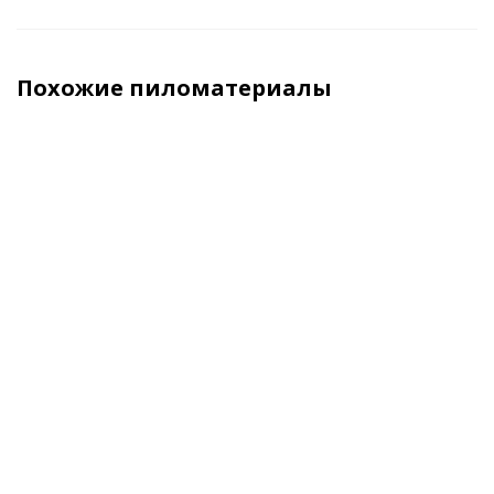
Похожие пиломатериалы
ХИТ
Брус
Брус
Доска
Брус
обрезной из
строганный
клееная
клеены
лиственницы
антисепт.
50x150x6000
120х120х6
100x200x6м 1
150x150x6000
сорт ГОСТ
В наличии
В нали
В наличии