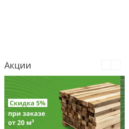
В наличии
32 000
₽
/
25 000
₽
/
50 000
₽
/
55 000
₽
м3 (куб)
м3 (куб)
м3 (куб)
м3 (куб
Акции