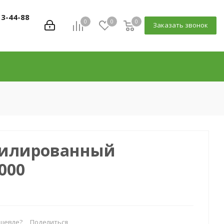
13-44-88
0
0
0
Заказать звонок
филированный
000
шевле?
Поделиться