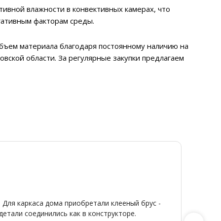
тивной влажности в конвективных камерах, что
гативным факторам среды.
 объем материала благодаря постоянному наличию на
овской области. За регулярные закупки предлагаем
Ди
Я
20
От
★
★
 Для каркаса дома приобретали клееный брус -
Широкий
детали соединились как в конструкторе.