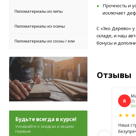
Прочность и у
Пиломатериалы из липы
исключает деф
Пиломатериалы из осины
С «Эко Дерево» у
складе, и наш ав
Пиломатериалы из сосны / ели
бонусы и дополн
Отзывы
М
Я
25
От
★
★
Будьте всегда в курсе!
Наша ст
Узнавайте о скидках и акциях
первым
безупре