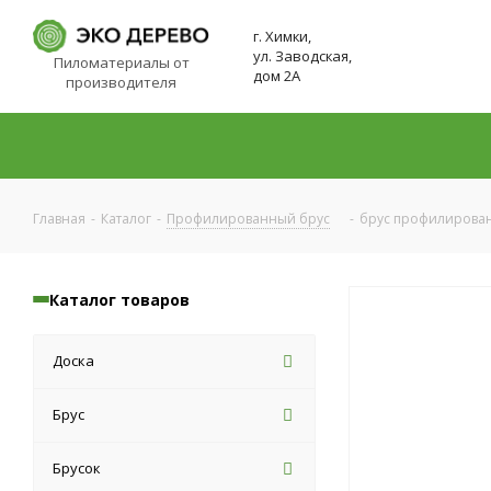
г. Химки,
ул. Заводская,
Пиломатериалы от
дом 2А
производителя
Главная
-
Каталог
-
Профилированный брус
-
брус профилирова
Каталог товаров
Доска
Брус
Брусок