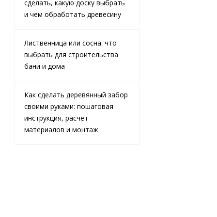
сделать, какую доску выбрать
и чем обработать древесину
Лиственница или сосна: что
выбрать для строительства
Доска
бани и дома
обрезная из
лиственницы
25х150х6000
Как сделать деревянный забор
мм 1 сорт
своими руками: пошаговая
ГОСТ
инструкция, расчет
материалов и монтаж
В наличии
29 000
₽
/
м3 (куб)