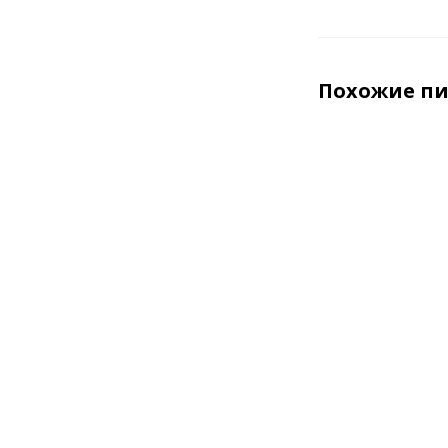
Похожие п
брус профили
24 50