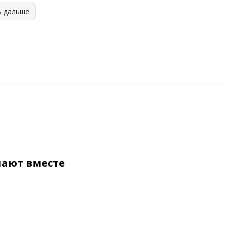
ь дальше
пают вместе
ХИТ
ХИТ
ХИТ