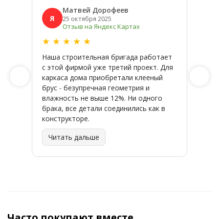
Матвей Дорофеев
Я
Я
25 октября 2025
Отзыв на Яндекс Картах
★
★
★
★
★
★
★
Наша строительная бригада работает
Широк
с этой фирмой уже третий проект. Для
качес
каркаса дома приобретали клееный
заказ
брус - безупречная геометрия и
влажность не выше 12%. Ни одного
брака, все детали соединились как в
конструкторе.
Читать дальше
Часто покупают вместе