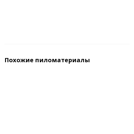
Похожие пиломатериалы
ХИТ
Брус
Брус
Брус
Бру