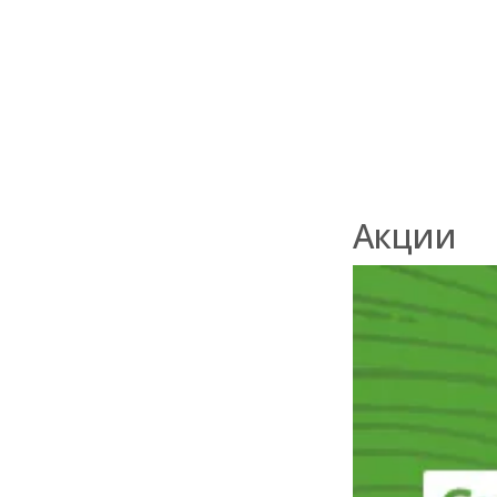
21 000
₽
/
м3 (куб)
Акции