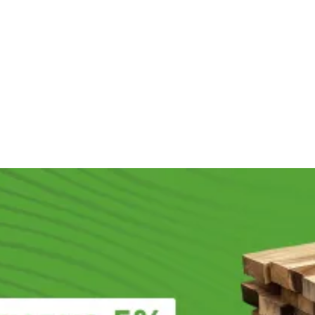
650
₽
/шт
750
₽
/м2
550
₽
/м2
58