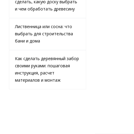
сделать, какую доску выбрать
и чем обработать древесину
Лиственница или сосна: что
Доска
выбрать для строительства
обрезная из
лиственницы
бани и дома
25х150х6000
мм 1 сорт
ГОСТ
Как сделать деревянный забор
своими руками: пошаговая
инструкция, расчет
В наличии
материалов и монтаж
29 000
₽
/
м3 (куб)