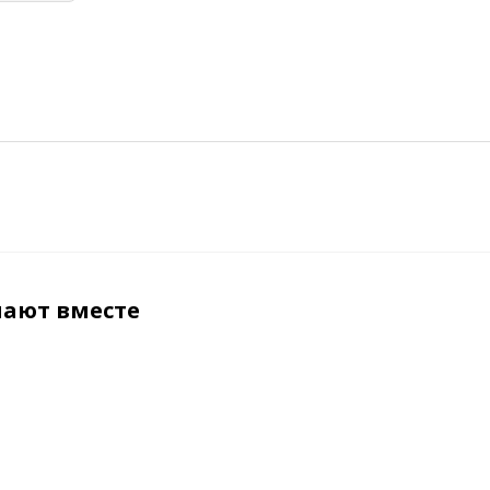
пают вместе
ХИТ
ХИТ
ХИТ
СОВЕТУЕМ
СОВЕТУЕМ