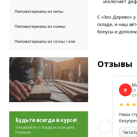
исключает деф
Пиломатериалы из липы
С «Эко Дерево» у
складе, и наш ав
Пиломатериалы из осины
бонусы и дополн
Пиломатериалы из сосны / ели
Отзывы
М
Я
25
От
★
★
Наша ст
Будьте всегда в курсе!
безупре
Узнавайте о скидках и акциях
первым
Читат