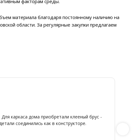
гативным факторам среды.
 объем материала благодаря постоянному наличию на
овской области. За регулярные закупки предлагаем
Ди
Я
20
От
★
★
 Для каркаса дома приобретали клееный брус -
Широкий
детали соединились как в конструкторе.