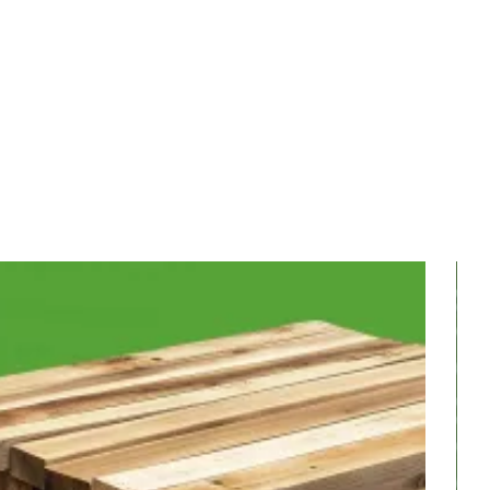
В наличии
22 500
₽
/
21 000
₽
/
0
₽
/м2
м3 (куб)
м3 (куб)
530
₽
/шт