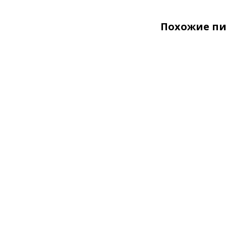
Похожие п
ХИТ
Брус сухой
строганный
200x200x6000
В наличии