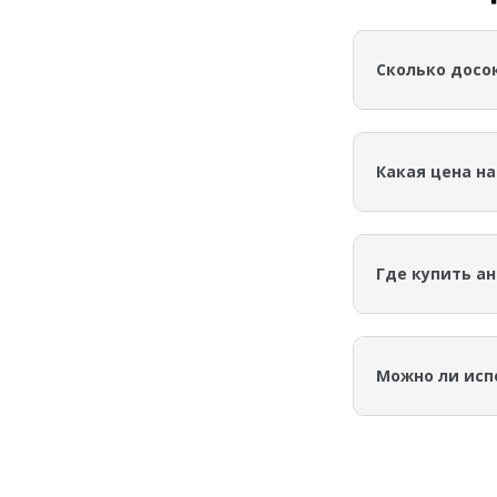
Сколько досок
В 1 м3 доски 4
Какая цена на
Цена указывает
уточняйте у ме
Где купить а
Купить антисеп
с самовывозом 
Можно ли исп
Да, антисептир
вентиляцию кон