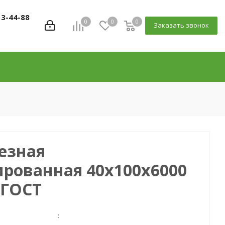
13-44-88
0
0
0
Заказать звонок
езная
рованная 40х100х6000
 ГОСТ
: