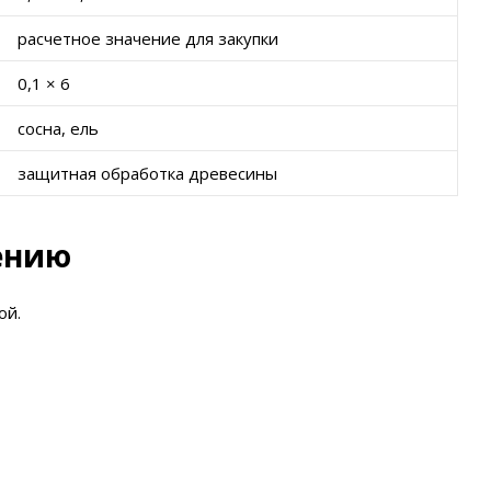
расчетное значение для закупки
0,1 × 6
сосна, ель
защитная обработка древесины
ению
ой.