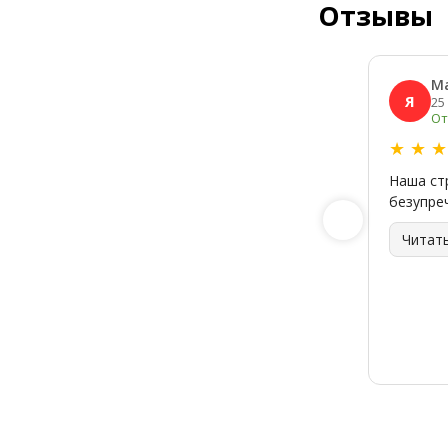
Отзывы
М
Я
25
От
★
★
Наша ст
безупре
Читат