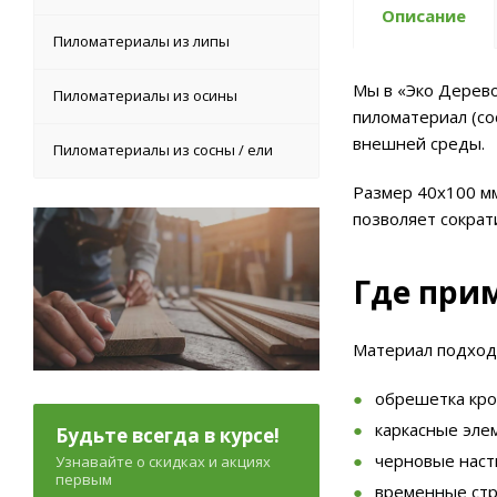
Описание
Пиломатериалы из липы
Мы в «Эко Дерево
Пиломатериалы из осины
пиломатериал (со
внешней среды.
Пиломатериалы из сосны / ели
Размер 40х100 мм
позволяет сократ
Где прим
Материал подход
обрешетка кро
каркасные эле
Будьте всегда в курсе!
черновые наст
Узнавайте о скидках и акциях
первым
временные ст