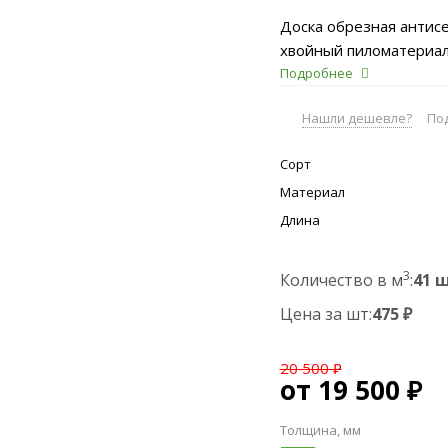
Доска обрезная антис
хвойный пиломатериал
эксплуатируемых на ул
Подробнее
Антисептирование сни
подходит для обрешетк
сорта обеспечивает бо
Нашли дешевле?
По
метров удобна для сбо
возможна доставка по 
Сорт
склада в Химках.
Материал
Длина
3
Количество в м
:
41 ш
Цена за шт:
475 ₽
20 500 ₽
от
19 500 ₽
Толщина, мм