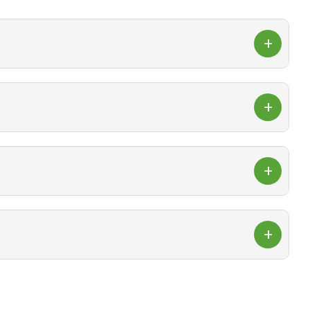
яет 0,024 м3.
туальную стоимость для Москвы и Московской области
рево» с доставкой по Москве и Московской области или
от и влажных зон. Для долговечности важно обеспечить