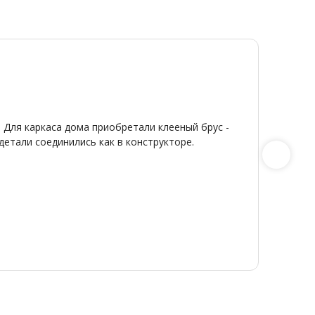
Ди
Я
20
От
★
★
 Для каркаса дома приобретали клееный брус -
Широкий
детали соединились как в конструкторе.