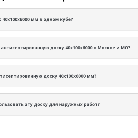
 40х100х6000 мм в одном кубе?
0х100х6000 мм расчетно 41,67 штуки. Объем одной доски составл
 антисептированную доску 40х100х6000 в Москве и МО?
ся за 1 м3 и зависит от объема заказа и условий поставки. Ак
неджеров «Эко Дерево».
нтисептированную доску 40х100х6000 мм?
тированную доску 40х100х6000 мм 1 сорт ГОСТ можно в «Эко Де
со склада в Химках.
ользовать эту доску для наружных работ?
ованная доска 40х100х6000 мм предназначена для наружных раб
струкции и защиту от постоянного намокания.