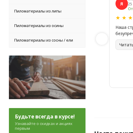
Я
25
От
Пиломатериалы из липы
★
★
Пиломатериалы из осины
Наша ст
безупре
Пиломатериалы из сосны / ели
Читат
Будьте всегда в курсе!
Узнавайте о скидках и акциях
первым