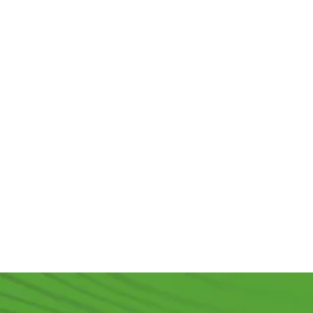
Планкен из
Террасная
Террасная
лиственницы
доска из
доска из
28x140x3000
лиственницы
лиственницы
м
мм сорт А,В
35x140мм
28x140мм
сорт С
сорт Экстра
В наличии
В наличии
В наличии
1 500
₽
/м2
1 400
₽
/м2
3 200
₽
/м2