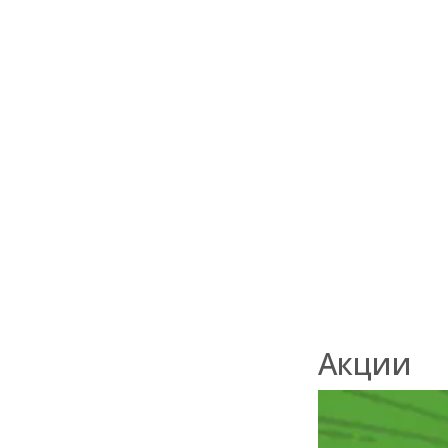
Половая
доска из
лиственницы
28x120x4000м
сорт C
В наличии
1 200
₽
/м2
Акции