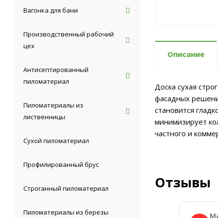
Вагонка для бани
Производственный рабочий
цех
Описание
Антисептированный
пиломатериал
Доска сухая стро
фасадных решений
Пиломатериалы из
становится гладк
лиственницы
минимизирует кол
частного и комме
Сухой пиломатериал
Профилированный брус
Отзывы
Строганный пиломатериал
Пиломатериалы из березы
М