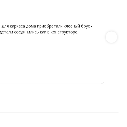
Я
20
От
★
★
 Для каркаса дома приобретали клееный брус -
Широкий
детали соединились как в конструкторе.