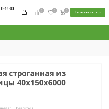
13-44-88
0
0
0
Заказать звонок
ая строганная из
ицы 40х150х6000
шевле?
Поделиться