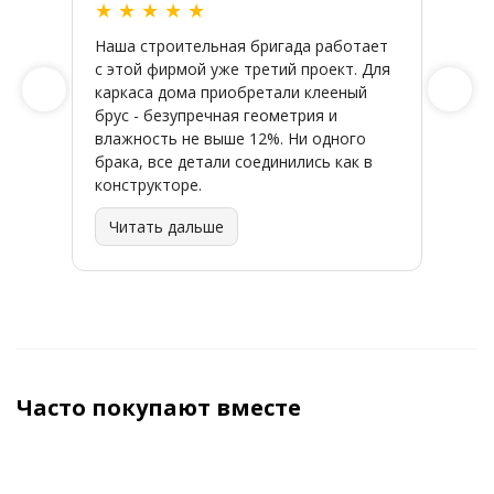
★
★
★
★
★
★
★
Наша строительная бригада работает
Широк
с этой фирмой уже третий проект. Для
качес
каркаса дома приобретали клееный
заказ
брус - безупречная геометрия и
влажность не выше 12%. Ни одного
брака, все детали соединились как в
конструкторе.
Читать дальше
Часто покупают вместе
ХИТ
ХИТ
ХИТ