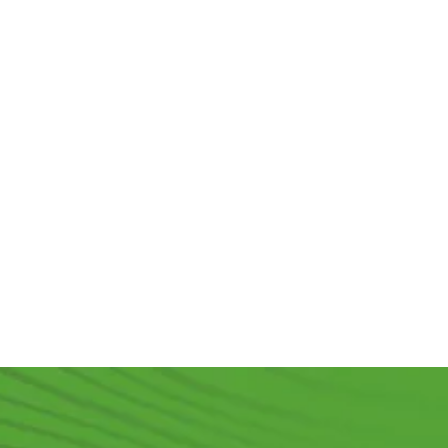
строганный
доска
бруса
12
антисепт.
Европол
20x140x3000
с
100х100х6000
45x145x6000
сорт "AB"
сорт А
В наличии
В наличии
В наличии
23 500
₽
/
1 350
₽
/
м3 (куб)
м2
750
₽
/м2
5