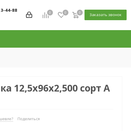
13-44-88
0
0
0
Заказать звонок
ка 12,5x96x2,500 сорт А
шевле?
Поделиться