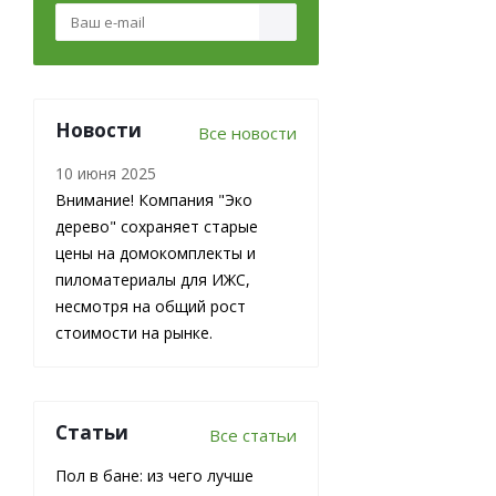
Новости
Все новости
10 июня 2025
Внимание! Компания "Эко
дерево" сохраняет старые
Доска
цены на домокомплекты и
обрезная из
пиломатериалы для ИЖС,
лиственницы
несмотря на общий рост
25х150х6000
стоимости на рынке.
мм 1 сорт
ГОСТ
В наличии
Статьи
Все статьи
29 000
₽
/
м3 (куб)
Пол в бане: из чего лучше