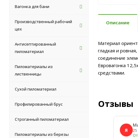
Вагонка для бани
Производственный рабочий
Описание
цех
Материал ориент
Антисептированный
гладкая и ровная
пиломатериал
соединение элеме
Евровагонка 12,5
Пиломатериалы из
средствами.
лиственницы
Сухой пиломатериал
Отзывы
Профилированный брус
Строганный пиломатериал
М
Я
25
Пиломатериалы из березы
От