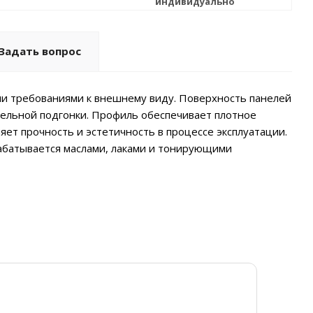
индивидуально
Задать вопрос
и требованиями к внешнему виду. Поверхность панелей
ительной подгонки. Профиль обеспечивает плотное
ет прочность и эстетичность в процессе эксплуатации.
рабатывается маслами, лаками и тонирующими
Ди
Я
20
От