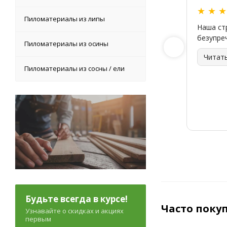
★
★
Пиломатериалы из липы
Наша ст
безупре
Пиломатериалы из осины
Читат
Пиломатериалы из сосны / ели
Будьте всегда в курсе!
Часто поку
Узнавайте о скидках и акциях
первым