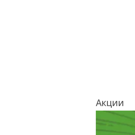
штиль из
лиственницы
14x120мм
2,3,4,6м сорт
Экстра
В наличии
2 200
₽
/м2
Акции