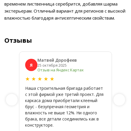
временем лиственница серебрится, добавляя шарма
экстерьерам. Отличный вариант для регионов с высокой
влажностью благодаря антисептическим свойствам.
Отзывы
Матвей Дорофеев
Я
Я
25 октября 2025
Отзыв на Яндекс Картах
★
★
★
★
★
★
★
Наша строительная бригада работает
Широк
с этой фирмой уже третий проект. Для
качес
каркаса дома приобретали клееный
заказ
брус - безупречная геометрия и
влажность не выше 12%. Ни одного
брака, все детали соединились как в
конструкторе.