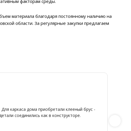
гативным факторам среды.
 объем материала благодаря постоянному наличию на
овской области. За регулярные закупки предлагаем
Ди
Я
20
От
★
★
 Для каркаса дома приобретали клееный брус -
Широкий
детали соединились как в конструкторе.