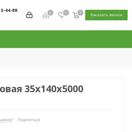
13-44-88
0
0
0
Заказать звонок
овая 35x140x5000
шевле?
Поделиться