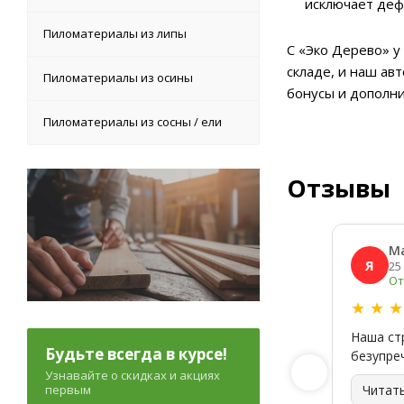
исключает деф
Пиломатериалы из липы
С «Эко Дерево» у
складе, и наш ав
Пиломатериалы из осины
бонусы и дополн
Пиломатериалы из сосны / ели
Отзывы
М
Я
25
От
★
★
Наша ст
Будьте всегда в курсе!
безупре
Узнавайте о скидках и акциях
первым
Читат