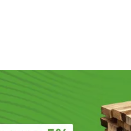
1 200
₽
/м2
1 200
₽
/м2
720
₽
/шт