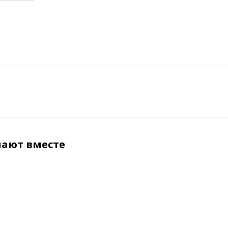
пают вместе
ХИТ
ХИТ
ХИТ