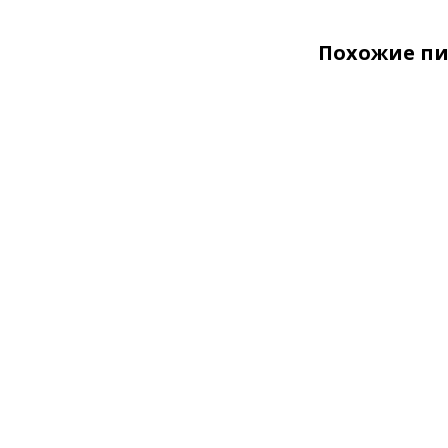
Похожие п
Половая
доска из
лиственницы
28x140x6000м
сорт Экстра
В наличии