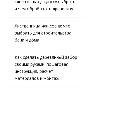
сделать, какую доску выбрать
и чем обработать древесину
Лиственница или сосна: что
Брус
выбрать для строительства
строганный
антисепт.
бани и дома
100х100х6000
Как сделать деревянный забор
В наличии
своими руками: пошаговая
инструкция, расчет
материалов и монтаж
23 500
₽
/
м3 (куб)