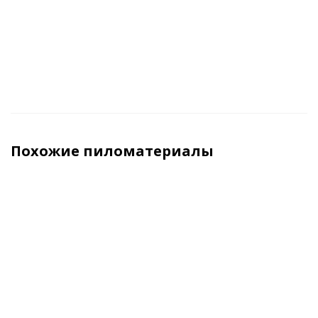
м3 (куб)
м3 (куб)
м3 (куб)
м3 (ку
Похожие пиломатериалы