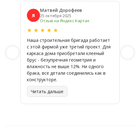
Матвей Дорофеев
Я
Я
25 октября 2025
Отзыв на Яндекс Картах
★
★
★
★
★
★
★
Наша строительная бригада работает
Широк
с этой фирмой уже третий проект. Для
качес
каркаса дома приобретали клееный
заказ
брус - безупречная геометрия и
влажность не выше 12%. Ни одного
брака, все детали соединились как в
конструкторе.
Читать дальше