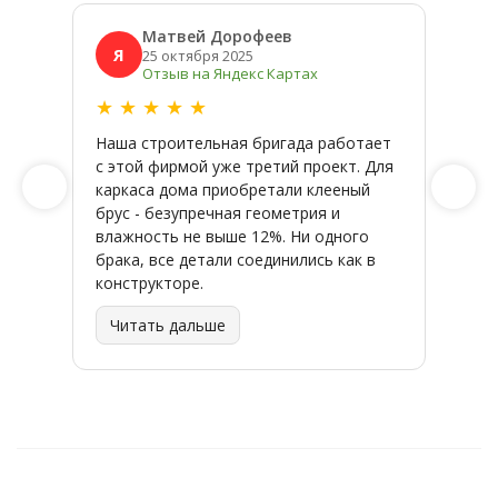
Матвей Дорофеев
Я
Я
25 октября 2025
Отзыв на Яндекс Картах
★
★
★
★
★
★
★
Наша строительная бригада работает
Широк
с этой фирмой уже третий проект. Для
качес
каркаса дома приобретали клееный
заказ
брус - безупречная геометрия и
влажность не выше 12%. Ни одного
брака, все детали соединились как в
конструкторе.
Читать дальше