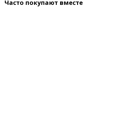
Часто покупают вместе
ХИТ
ХИТ
ХИТ
Брус
Брус
Брус сухой
Доска
строганный
обрезной
строганый
обрезна
антисепт.
камерной
100х100х6000
из осин
100х100х6000
сушки
(90х90х6000)
50х150х60
100х100х6000
мм
1 сорт ГОСТ
В наличии
В наличии
В налич
В наличии
23 500
₽
/
20 000
₽
/
21 000
₽
/
от
9 500