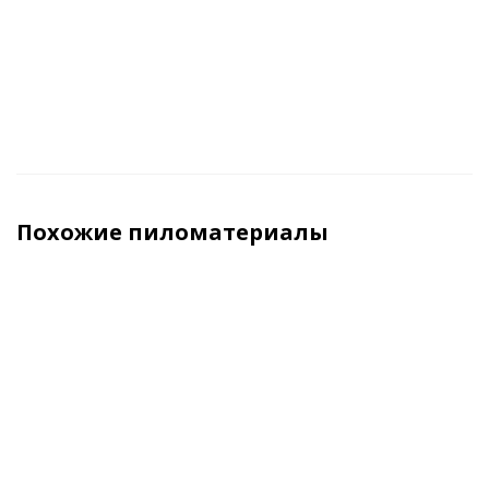
м3 (куб)
м3 (куб)
м3 (куб)
₽
Похожие пиломатериалы