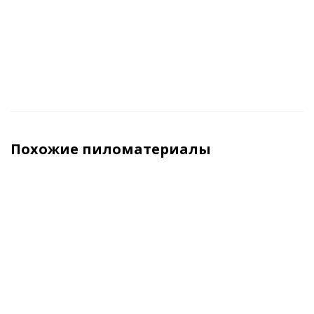
м3 (куб)
м3 (куб)
м3 (куб)
м3 (ку
Похожие пиломатериалы