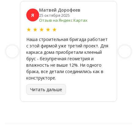
Матвей Дорофеев
Я
Я
25 октября 2025
Отзыв на Яндекс Картах
★
★
★
★
★
★
★
Наша строительная бригада работает
Широк
с этой фирмой уже третий проект. Для
качес
каркаса дома приобретали клееный
заказ
брус - безупречная геометрия и
влажность не выше 12%. Ни одного
брака, все детали соединились как в
конструкторе.
Читать дальше