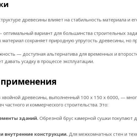
ки
структуре древесины влияет на стабильность материала и ег
— оптимальный вариант для большинства строительных зада
х материал сохраняет природную упругость древесины, но п
ажность — доступная альтернатива для временных и второс
ет давать усадку в процессе эксплуатации.
 применения
 хвойной древесины, выполненный 100 х 150 х 6000, — мног
ч частного и коммерческого строительства. Это:
лементы зданий.
Обрезной брус камерной сушки покупают д
и внутренние конструкции.
Для межкомнатных стен и техн