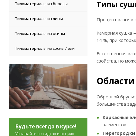
Типы суш
Пиломатериалы из березы
Пиломатериалы из липы
Процент влаги в 
Камерная сушка 
Пиломатериалы из осины
14 %, при которы
Пиломатериалы из сосны / ели
Естественная вл
свойства, но мож
Области
Обрезной брус из
большинства зада
Каркасные э
элементов.
Будьте всегда в курсе!
Перегородки 
Узнавайте о скидках и акциях