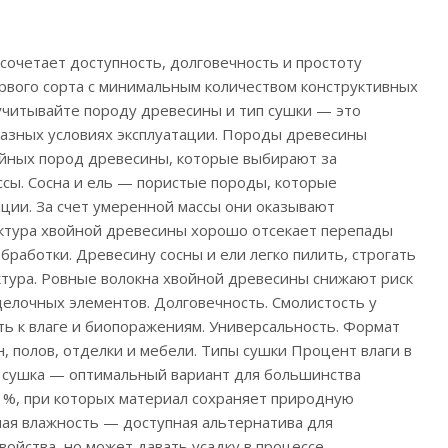
сочетает доступность, долговечность и простоту
ервого сорта с минимальным количеством конструктивных
учитывайте породу древесины и тип сушки — это
разных условиях эксплуатации. Породы древесины
войных пород древесины, которые выбирают за
ссы. Сосна и ель — пористые породы, которые
ации. За счет умеренной массы они оказывают
уктура хвойной древесины хорошо отсекает перепады
аботки. Древесину сосны и ели легко пилить, строгать
ктура. Ровные волокна хвойной древесины снижают риск
делочных элементов. Долговечность. Смолистость у
ть к влаге и биопоражениям. Универсальность. Формат
н, полов, отделки и мебели. Типы сушки Процент влаги в
я сушка — оптимальный вариант для большинства
 %, при которых материал сохраняет природную
ная влажность — доступная альтернатива для
ойства, но может давать усадку в процессе