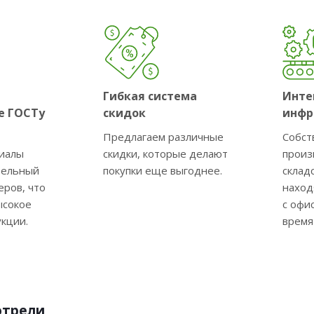
Гибкая система
Инте
е ГОСТу
скидок
инфр
Предлагаем различные
Собст
риалы
скидки, которые делают
произ
тельный
покупки еще выгоднее.
склад
еров, что
наход
ысокое
с офи
укции.
время
отрели