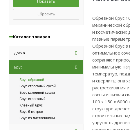
Сбросить
Обрезной брус 10
механической обр
и косметических 
Каталог товаров
главные параметр
Обрезной брус в 
оптимальное соче
Доска
сохраняют природ
минимальную наг
Брус
температур, подд
Брус обрезной
и сверлить; она 
Брус строганый сухой
растрескивания и
Брус камерной сушки
сосны и низкая с
Брус строганый
100 х 150 х 6000
Клееный брус
структуре древес
Брус 6 метров
строительных зад
Брус из лиственницы
упругость древес
временных и втор