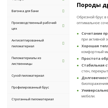
Породы д
Вагонка для бани
Обрезной брус в 
оптимальное соче
Производственный рабочий
цех
Сочетание пр
при активной 
Антисептированный
Хорошая теп
пиломатериал
комфортный ми
Пиломатериалы из
Простота обр
лиственницы
Стабильная с
стен, перекры
Сухой пиломатериал
Долговечност
биопоражения
Профилированный брус
Универсально
мебели.
Строганный пиломатериал