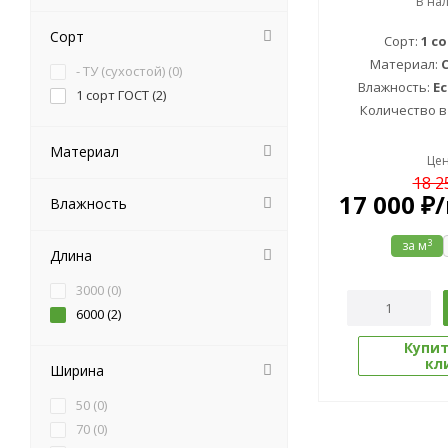
В на
Сорт
Сорт:
1 с
Материал:
С
- ТУ (сухостой) (
0
)
Влажность:
Е
1 сорт ГОСТ (
2
)
Количество в
Материал
Цен
18 2
17 000
₽
/
Влажность
3
за м
Длина
3000 (
0
)
6000 (
2
)
Купит
кл
Ширина
50 (
0
)
70 (
0
)