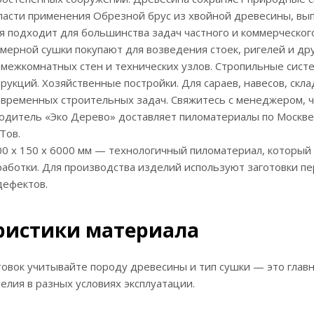
ласти применения Обрезной брус из хвойной древесины, вы
ая подходит для большинства задач частного и коммерческог
мерной сушки покупают для возведения стоек, ригелей и др
 межкомнатных стен и технических узлов. Стропильные систе
рукций. Хозяйственные постройки. Для сараев, навесов, скла
 временных строительных задач. Свяжитесь с менеджером, 
одитель «Эко Дерево» доставляет пиломатериалы по Москве 
Тов.
0 х 150 х 6000 мм — технологичный пиломатериал, который 
аботки. Для производства изделий используют заготовки п
дефектов.
ристики материала
овок учитывайте породу древесины и тип сушки — это глав
елия в разных условиях эксплуатации.