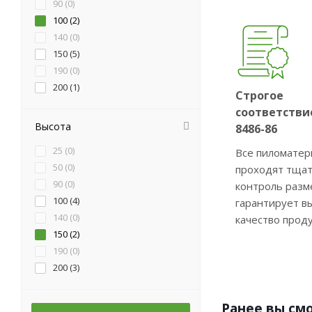
90 (
0
)
100 (
2
)
140 (
0
)
150 (
5
)
190 (
0
)
200 (
1
)
Строгое
соответстви
Высота
8486-86
25 (
0
)
Все пиломате
50 (
0
)
проходят тща
90 (
0
)
контроль разм
100 (
4
)
гарантирует в
140 (
0
)
качество прод
150 (
2
)
190 (
0
)
200 (
3
)
Ранее вы см