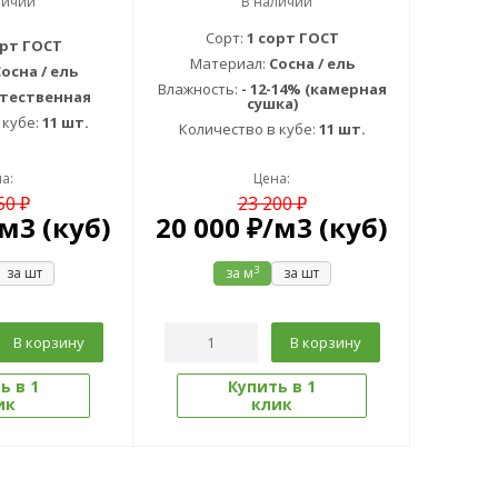
личии
В наличии
Сорт:
1 сорт ГОСТ
орт ГОСТ
Материал:
Сосна / ель
осна / ель
Влажность:
- 12-14% (камерная
стественная
сушка)
 кубе:
11 шт.
Количество в кубе:
11 шт.
а:
Цена:
50 ₽
23 200 ₽
м3 (куб)
20 000
₽
/м3 (куб)
3
за шт
за м
за шт
В корзину
В корзину
ь в 1
Купить в 1
ик
клик