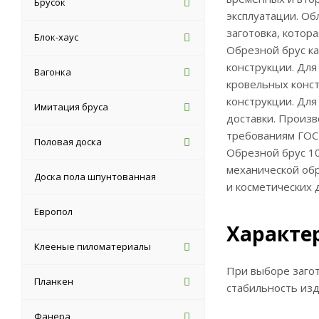
Брусок
эксплуатации. Об
заготовка, котор
Блок-хаус
Обрезной брус ка
конструкции. Для
Вагонка
кровельных конст
конструкции. Для
Имитация бруса
доставки. Произв
требованиям ГОС
Половая доска
Обрезной брус 10
механической обр
Доска пола шпунтованная
и косметических 
Европол
Характе
Клееные пиломатериалы
При выборе загот
Планкен
стабильность изд
Фанера