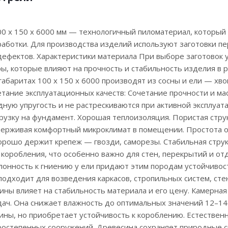
0 х 150 х 6000 мм — технологичный пиломатериал, который 
аботки. Для производства изделий используют заготовки п
дефектов. Характеристики материала При выборе заготовок 
ы, которые влияют на прочность и стабильность изделия в 
габаритах 100 х 150 х 6000 производят из сосны и ели — х
тание эксплуатационных качеств: Сочетание прочности и ма
ную упругость и не растрескиваются при активной эксплуат
рузку на фундамент. Хорошая теплоизоляция. Пористая стр
ерживая комфортный микроклимат в помещении. Простота обр
хорошо держит крепеж — гвозди, саморезы. Стабильная стру
 коробления, что особенно важно для стен, перекрытий и от
клонность к гниению у ели придают этим породам устойчивос
 подходит для возведения каркасов, стропильных систем, сте
ины влияет на стабильность материала и его цену. Камерна
ач. Она снижает влажность до оптимальных значений 12–14
ины, но приобретает устойчивость к короблению. Естествен
остепенных сооружений. Древесина сохраняет природные св