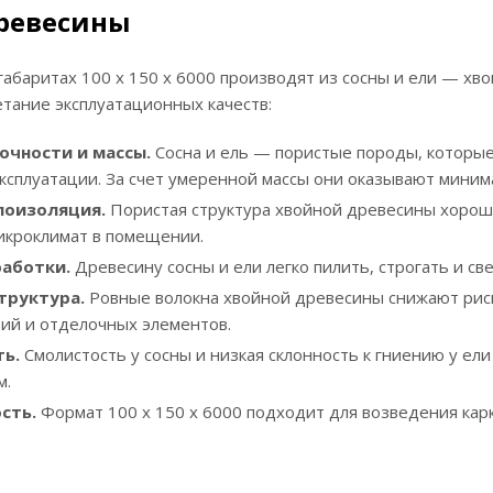
ревесины
габаритах 100 х 150 х 6000 производят из сосны и ели — х
тание эксплуатационных качеств:
очности и массы.
Сосна и ель — пористые породы, которые
эксплуатации. За счет умеренной массы они оказывают миним
лоизоляция.
Пористая структура хвойной древесины хорош
кроклимат в помещении.
аботки.
Древесину сосны и ели легко пилить, строгать и с
труктура.
Ровные волокна хвойной древесины снижают риск
тий и отделочных элементов.
ь.
Смолистость у сосны и низкая склонность к гниению у ели
м.
сть.
Формат 100 х 150 х 6000 подходит для возведения карка