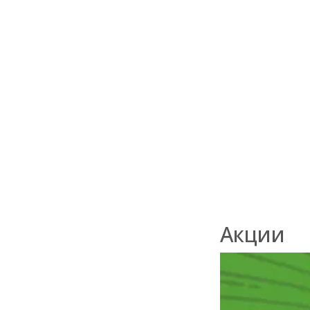
Вагонка
штиль
14x125x6000
сорт AB
В наличии
580
₽
/м2
Акции