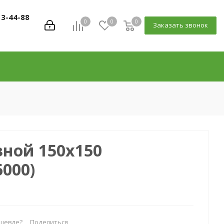
13-44-88
0
0
0
Заказать звонок
зной 150х150
6000)
шевле?
Поделиться