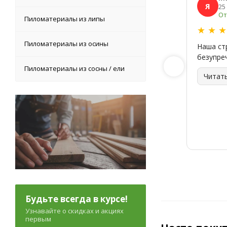
Я
25
От
Пиломатериалы из липы
★
★
Пиломатериалы из осины
Наша ст
безупре
Пиломатериалы из сосны / ели
Читат
Будьте всегда в курсе!
Узнавайте о скидках и акциях
первым