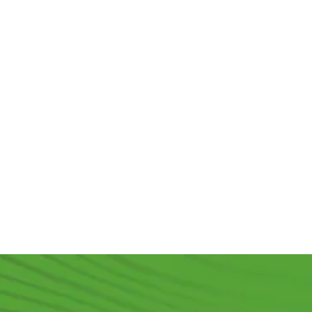
Вагонка
Блок
Шпунтованная
штиль
хаус 45x195x3000
доска
14x145x6000
сорт "AB"
45x145x6000
сорт AB
сорт "А"
В наличии
В наличии
В наличии
580
₽
/м2
1 650
₽
/м2
1 350
₽
/м2