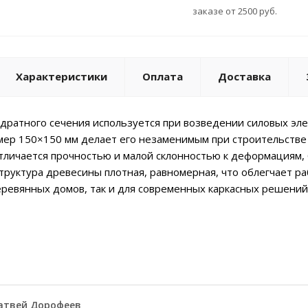
заказе от 2500 руб.
Характеристики
Оплата
Доставка
адратного сечения используется при возведении силовых э
мер 150×150 мм делает его незаменимым при строительстве
тличается прочностью и малой склонностью к деформациям,
труктура древесины плотная, равномерная, что облегчает раб
евянных домов, так и для современных каркасных решений,
атвей Дорофеев