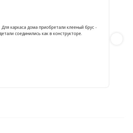
Я
20
От
★
★
 Для каркаса дома приобретали клееный брус -
Широкий
детали соединились как в конструкторе.