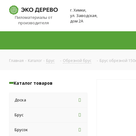
г. Химки,
ул. Заводская,
Пиломатериалы от
дом 2А
производителя
Главная
-
Каталог
-
Брус
-
Обрезной брус
-
Брус обрезной 150х
Каталог товаров
Доска
Брус
Брусок