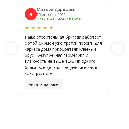
Матвей Дорофеев
Я
Я
25 октября 2025
Отзыв на Яндекс Картах
★
★
★
★
★
★
★
Наша строительная бригада работает
Широк
с этой фирмой уже третий проект. Для
качес
каркаса дома приобретали клееный
заказ
брус - безупречная геометрия и
влажность не выше 12%. Ни одного
брака, все детали соединились как в
конструкторе.
Читать дальше