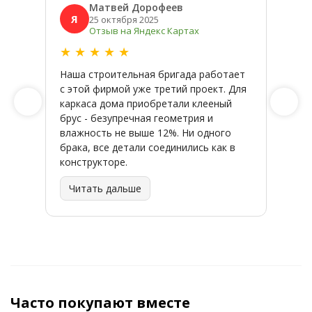
Матвей Дорофеев
Я
Я
25 октября 2025
Отзыв на Яндекс Картах
★
★
★
★
★
★
★
Наша строительная бригада работает
Широк
с этой фирмой уже третий проект. Для
качес
каркаса дома приобретали клееный
заказ
брус - безупречная геометрия и
влажность не выше 12%. Ни одного
брака, все детали соединились как в
конструкторе.
Читать дальше
Часто покупают вместе