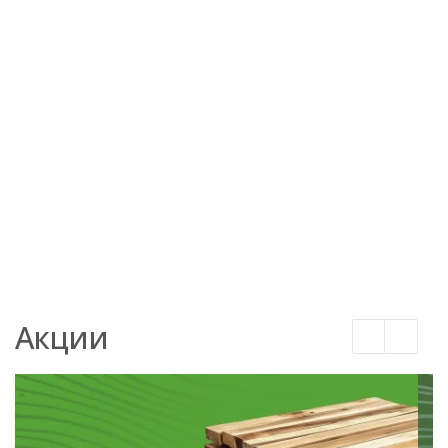
доска из
бруса
бруса
2,5x96x2000
сосны
20x140x3000
18x145x6000
сорт "С"
20x145x6000
сорт "AB"
сорт "AB"
сорт А
В наличии
В наличии
В наличии
В наличии
850
₽
/м2
750
₽
/м2
750
₽
/м2
350
₽
/м2
Акции