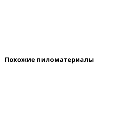
Похожие пиломатериалы
ХИТ
Половая
Имитация
Имитация
Евровагонка