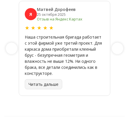
Матвей Дорофеев
Я
Я
25 октября 2025
Отзыв на Яндекс Картах
★
★
★
★
★
★
★
Наша строительная бригада работает
Широк
с этой фирмой уже третий проект. Для
качес
каркаса дома приобретали клееный
заказ
брус - безупречная геометрия и
влажность не выше 12%. Ни одного
брака, все детали соединились как в
конструкторе.
Читать дальше