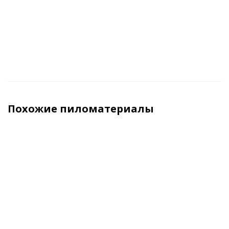
м3 (куб)
м3 (куб)
м3 (куб)
м3 (ку
Похожие пиломатериалы